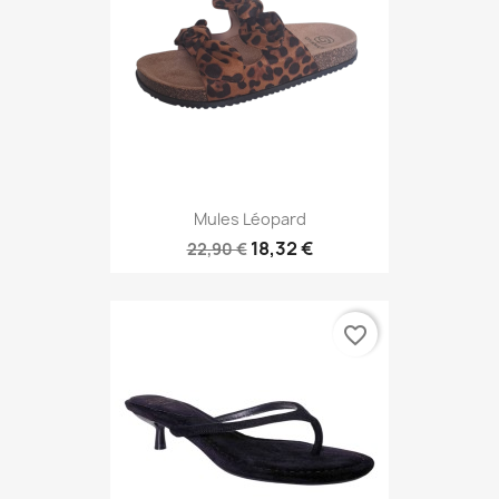
Mules Léopard
18,32 €
22,90 €
favorite_border