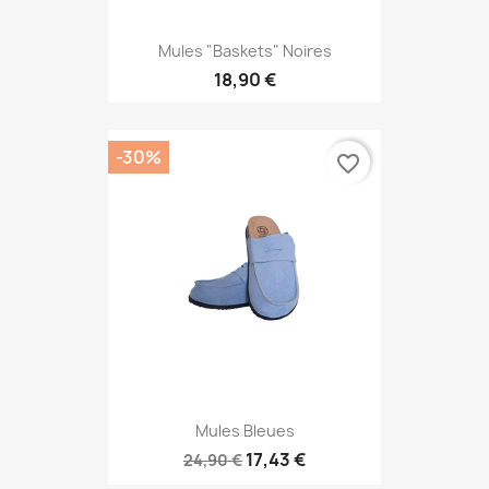
Mules "baskets" Noires
18,90 €
-30%
favorite_border
Mules Bleues
17,43 €
24,90 €