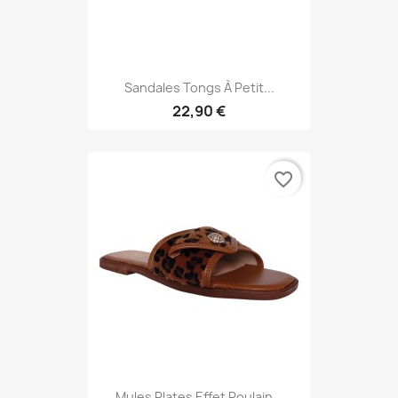
Sandales Tongs À Petit...
22,90 €
favorite_border
Mules Plates Effet Poulain...