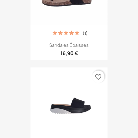
(1)
Sandales Épaisses
16,90 €
favorite_border