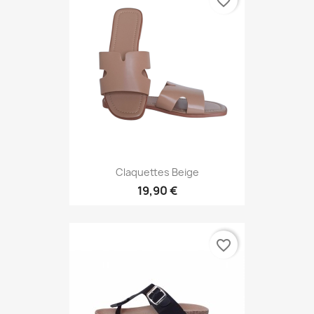
favorite_border
Claquettes Beige
19,90 €
favorite_border