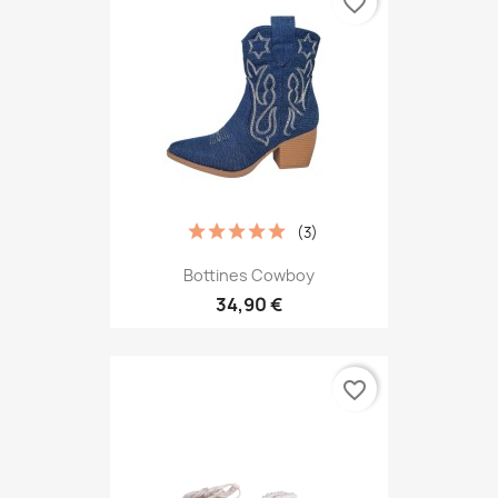
favorite_border
(3)
Bottines Cowboy
34,90 €
favorite_border