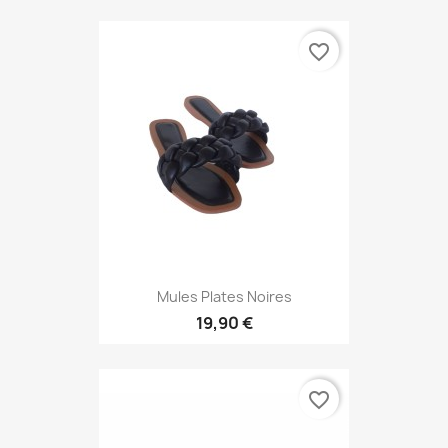
favorite_border
Mules Plates Noires
19,90 €
favorite_border