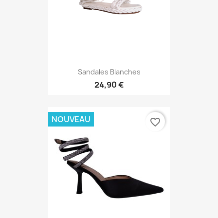
Sandales Blanches
24,90 €
NOUVEAU
favorite_border