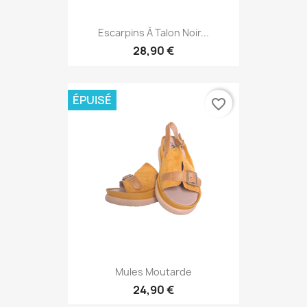
Escarpins À Talon Noir...
28,90 €
ÉPUISÉ
favorite_border
Mules Moutarde
24,90 €