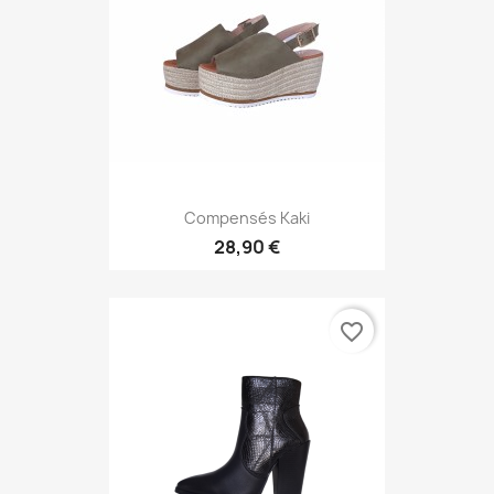
Compensés Kaki
28,90 €
favorite_border