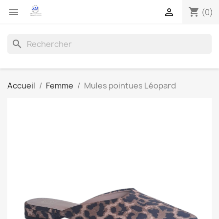
shopping_cart


(0)
search
Accueil
Femme
Mules pointues Léopard