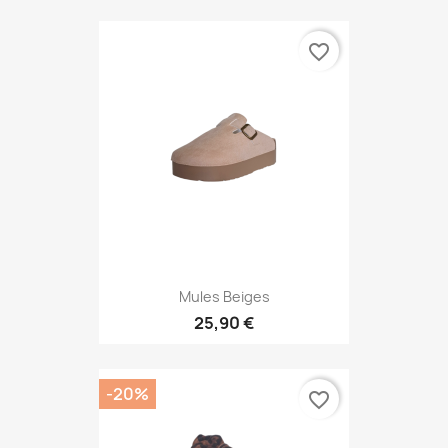
favorite_border
Mules Beiges
25,90 €
-20%
favorite_border