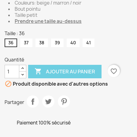
Couleurs: beige / marron / noir
Bout pointu
Taille petit
Prendre une taille au-dessus
Taille : 36
36
37
38
39
40
41
Quantité

favorite_border
AJOUTER AU PANIER

Produit disponible avec d'autres options
Partager
Paiement 100% sécurisé