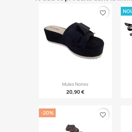
NO
favorite_border
Aperçu rapide

Mules Noires
20,90 €
-20%
favorite_border