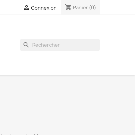
shopping_cart

Panier
(0)
Connexion
search