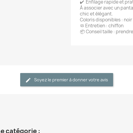
✔️ Enfilage rapide et pra
À associer avec un panta
chic et élégant.
Coloris disponibles : noir
🧼 Entretien : chiffon
📦 Conseil taille : prendre
Soyez le premier à donner votre avis
e catégorie :