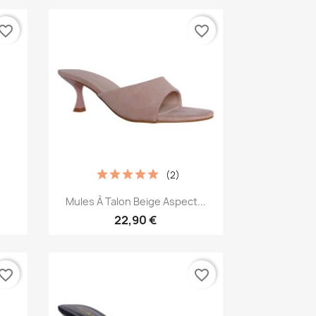
vorite_border
favorite_border
(2)
Aperçu rapide

Mules À Talon Beige Aspect...
22,90 €
vorite_border
favorite_border