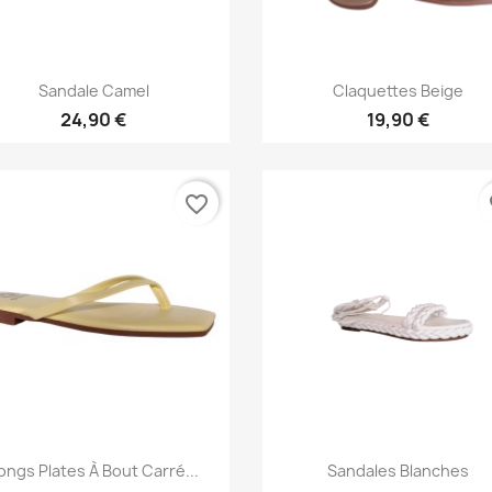
Aperçu rapide
Aperçu rapide


Sandale Camel
Claquettes Beige
24,90 €
19,90 €
favorite_border
fa
Aperçu rapide
Aperçu rapide


ongs Plates À Bout Carré...
Sandales Blanches