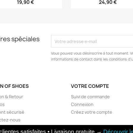
19,90 €
24,90 €
res spéciales
Vous pouvez vous désinscrire à tout moment. V
informations de contact dans les conditions d'ut
N OF SHOES
VOTRE COMPTE
son & Retour
Suivi de commande
pos
Connexion
nt sécurisé
Créez votre compte
ctez-nous
© 2026 - Logiciel e-commerce par PrestaShop™
lientes satisfaites • Livraison gratuite →
Découvrir l