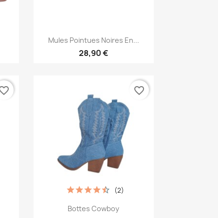
Aperçu rapide

Mules Pointues Noires En...
28,90 €
vorite_border
favorite_border
(2)
Aperçu rapide

Bottes Cowboy