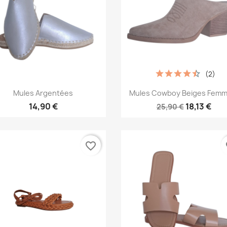
(2)
Aperçu rapide
Aperçu rapide


Mules Argentées
Mules Cowboy Beiges Femme
14,90 €
18,13 €
25,90 €
favorite_border
fa