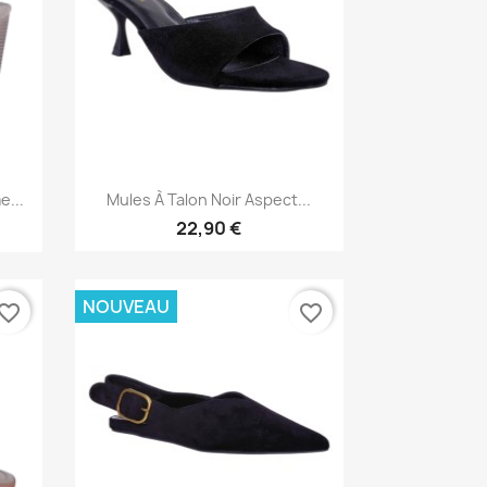
Aperçu rapide

...
Mules À Talon Noir Aspect...
22,90 €
NOUVEAU
vorite_border
favorite_border