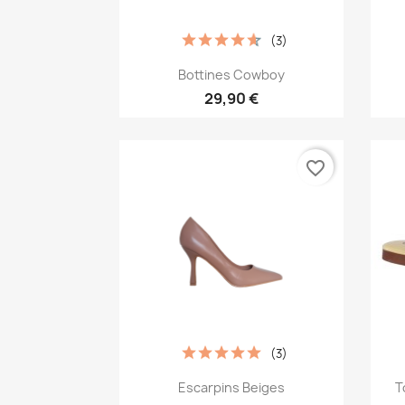
(3)
Aperçu rapide

Bottines Cowboy
29,90 €
favorite_border
(3)
Aperçu rapide

Escarpins Beiges
T