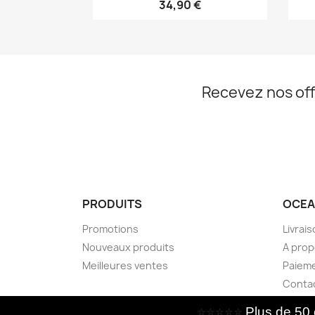
34,90 €
Recevez nos off
PRODUITS
OCEA
Promotions
Livrai
Nouveaux produits
A pro
Meilleures ventes
Paieme
Conta
⭐️⭐️⭐️⭐️⭐️
Plus de 50 c