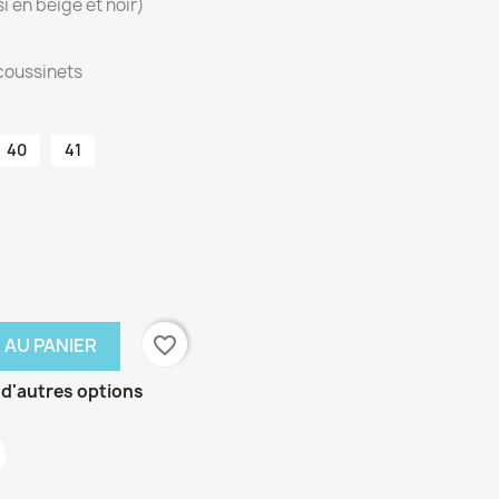
i en beige et noir)
 coussinets
40
41
favorite_border
 AU PANIER
 d'autres options