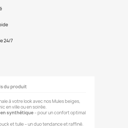
é
pide
le 24/7
ls du produit
nale à votre look avec nos Mules beiges,
ic en ville ou en soirée.
 en synthétique
– pour un confort optimal
ck et tulle – un duo tendance et raffiné.