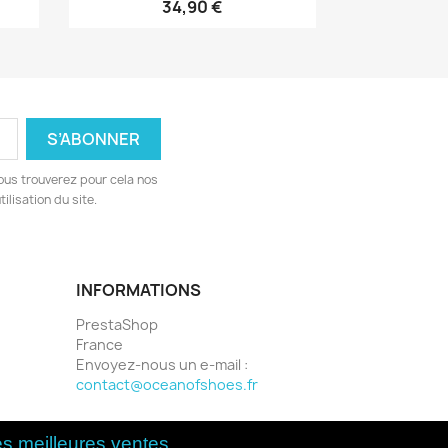
34,90 €
ous trouverez pour cela nos
ilisation du site.
INFORMATIONS
PrestaShop
France
Envoyez-nous un e-mail :
contact@oceanofshoes.fr
es meilleures ventes