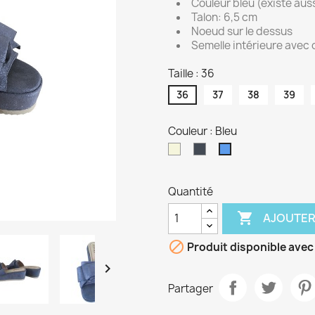
Couleur bleu (existe auss
Talon: 6,5 cm
Noeud sur le dessus
Semelle intérieure avec
Taille : 36
36
37
38
39
Couleur : Bleu
Beige
Noir
Bleu
Quantité

AJOUTER

Produit disponible avec

Partager