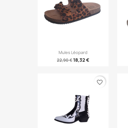
Aperçu rapide

Mules Léopard
18,32 €
22,90 €
favorite_border