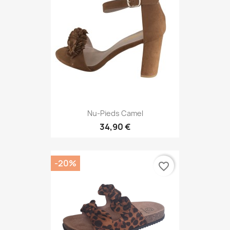
Nu-Pieds Camel
34,90 €
-20%
favorite_border