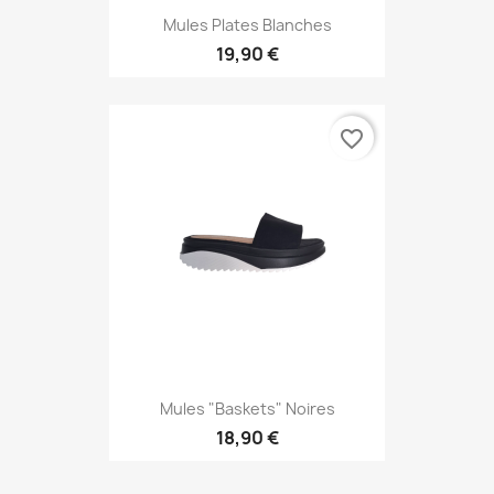
Mules Plates Blanches
19,90 €
favorite_border
Mules "baskets" Noires
18,90 €