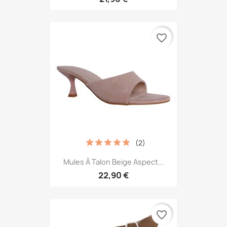
favorite_border
(2)
Mules À Talon Beige Aspect...
22,90 €
favorite_border