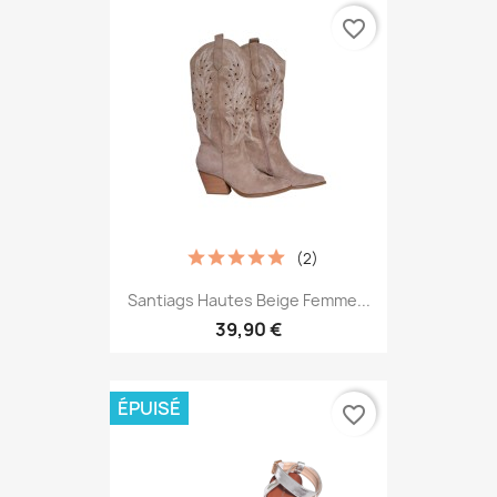
favorite_border
(2)
Santiags Hautes Beige Femme...
39,90 €
ÉPUISÉ
favorite_border