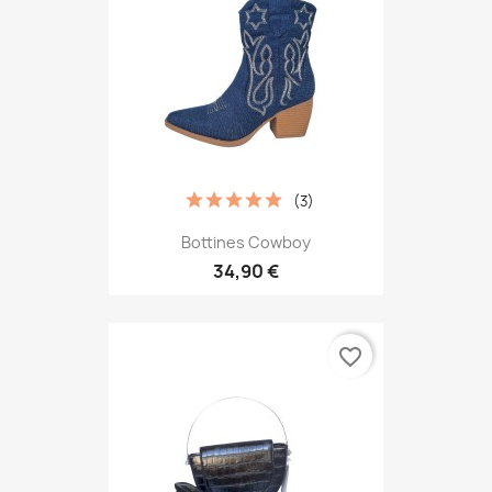
(3)
Bottines Cowboy
34,90 €
favorite_border