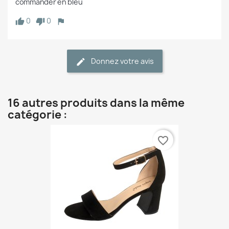
commander en bleu
0
0
Donnez votre avis
16 autres produits dans la même
catégorie :
favorite_border