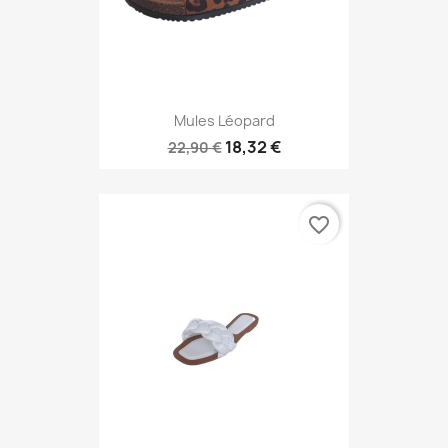
Mules Léopard
18,32 €
22,90 €
favorite_border