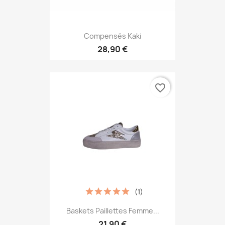
Compensés Kaki
28,90 €
favorite_border
(1)
Baskets Paillettes Femme...
21,90 €