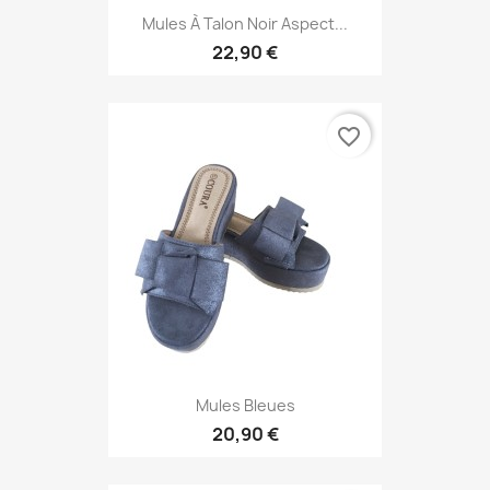
Mules À Talon Noir Aspect...
22,90 €
favorite_border
Mules Bleues
20,90 €