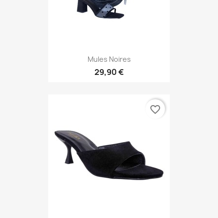
Mules Noires
29,90 €
favorite_border