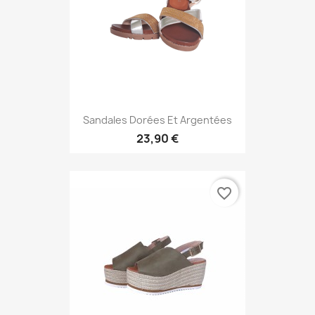
Sandales Dorées Et Argentées
23,90 €
favorite_border