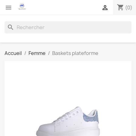
shopping_cart


(0)
search
Accueil
Femme
Baskets plateforme