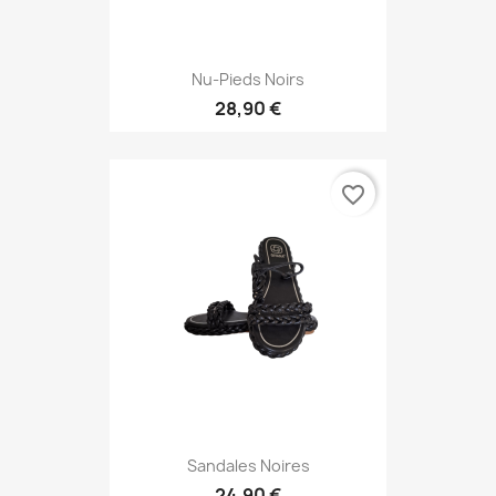
Nu-Pieds Noirs
28,90 €
favorite_border
Sandales Noires
24,90 €