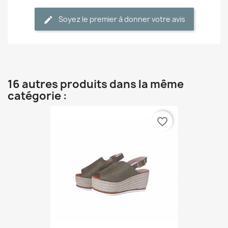
Soyez le premier à donner votre avis
16 autres produits dans la même
catégorie :
favorite_border