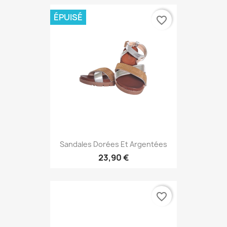
ÉPUISÉ
favorite_border
Sandales Dorées Et Argentées
23,90 €
favorite_border