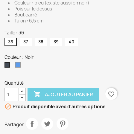
Couleur : bleu (existe aussi en noir)
Pois sur le dessus
Bout carré
Talon : 6,5 cm
Taille : 36
36
37
38
39
40
Couleur : Noir
Bleu
Noir
Quantité

favorite_border
AJOUTER AU PANIER

Produit disponible avec d'autres options
Partager