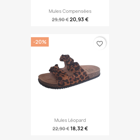
Mules Compensées
20,93 €
29,90 €
-20%
favorite_border
Mules Léopard
18,32 €
22,90 €