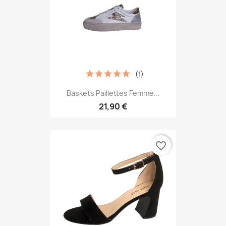
(1)
Baskets Paillettes Femme...
21,90 €
favorite_border