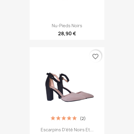
Nu-Pieds Noirs
28,90 €
favorite_border
(2)
Escarpins D'été Noirs Et...