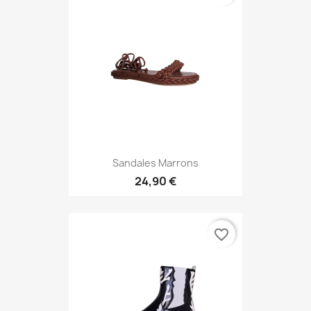
Sandales Marrons
24,90 €
favorite_border