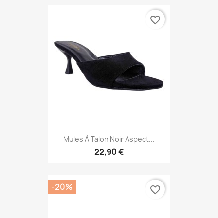
favorite_border
Mules À Talon Noir Aspect...
22,90 €
-20%
favorite_border