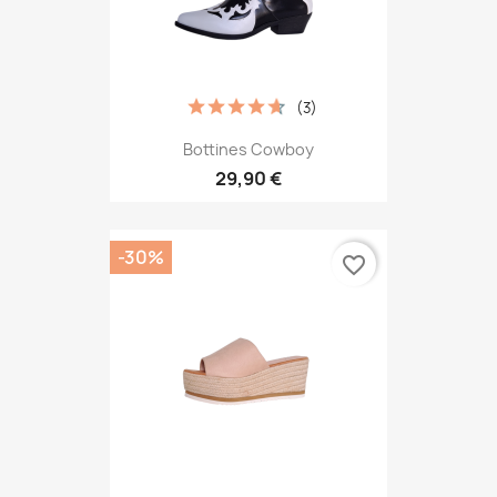
(3)
Bottines Cowboy
29,90 €
-30%
favorite_border