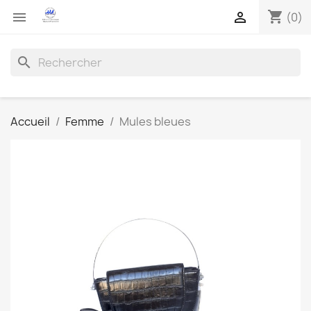
shopping_cart


(0)
search
Accueil
Femme
Mules bleues