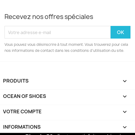
Recevez nos offres spéciales
Vous pouvez vous désinscrire à tout moment. Vous trouverez pour cela
nos informations de contact dans les conditions d'utilisation du site.
PRODUITS

OCEAN OF SHOES

VOTRE COMPTE

INFORMATIONS
keyboard_arrow_down